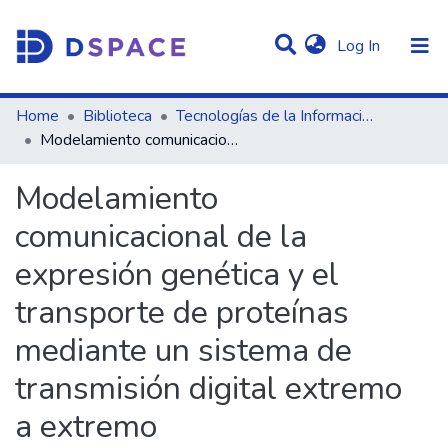
(current)
Log In
Statistics
Home
Biblioteca
Tecnologías de la Información y Comunicación
Modelamiento comunicacional de la expresión genética y el transporte de proteínas mediante un sistema de transmisión digital extremo a extremo
Communities & Collections
Modelamiento
All of DSpace
comunicacional de la
expresión genética y el
transporte de proteínas
mediante un sistema de
transmisión digital extremo
a extremo