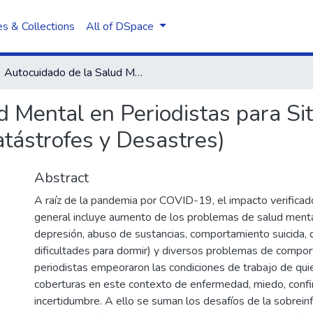
s & Collections
All of DSpace
Autocuidado de la Salud Mental en Periodistas para Situaciones Adversas (Crisis, Emergencias, Catástrofes y Desastres)
d Mental en Periodistas para S
atástrofes y Desastres)
Abstract
A raíz de la pandemia por COVID-19, el impacto verificad
general incluye aumento de los problemas de salud mental
depresión, abuso de sustancias, comportamiento suicida, 
dificultades para dormir) y diversos problemas de compo
periodistas empeoraron las condiciones de trabajo de qui
coberturas en este contexto de enfermedad, miedo, conf
incertidumbre. A ello se suman los desafíos de la sobrein