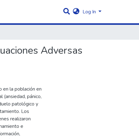
Log In
ituaciones Adversas
o en la población en
 (ansiedad, pánico,
duelo patológico y
rtamiento. Los
enes realizaron
inamiento e
formación,