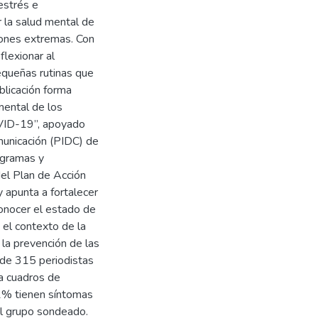
estrés e
r la salud mental de
iones extremas. Con
flexionar al
equeñas rutinas que
blicación forma
mental de los
OVID-19”, apoyado
municación (PIDC) de
ogramas y
el Plan de Acción
 apunta a fortalecer
conocer el estado de
 el contexto de la
la prevención de las
 de 315 periodistas
a cuadros de
1% tienen síntomas
el grupo sondeado.