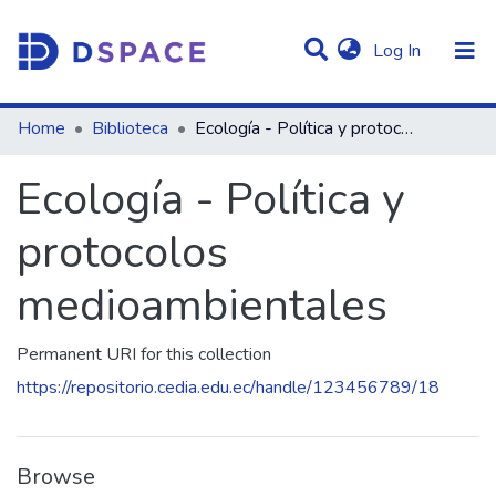
(current)
Log In
Statistics
Home
Biblioteca
Ecología - Política y protocolos medioambientales
Communities & Collections
Ecología - Política y
All of DSpace
protocolos
medioambientales
Permanent URI for this collection
https://repositorio.cedia.edu.ec/handle/123456789/18
Browse