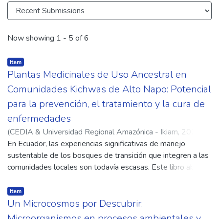
Recent Submissions
Now showing
1 - 5 of 6
Item
Plantas Medicinales de Uso Ancestral en
Comunidades Kichwas de Alto Napo: Potencial
para la prevención, el tratamiento y la cura de
enfermedades
(
CEDIA & Universidad Regional Amazónica - Ikiam,
2024-
12-11
En Ecuador, las experiencias significativas de manejo
)
Andy Grefa, Patricio
;
Llerena Gordillo Silvia
sustentable de los bosques de transición que integren a las
comunidades locales son todavía escasas. Este libro aborda
una de las áreas más prometedoras: la etnomedicina,
explorando su capacidad para preservar la cultura nativa a
Item
través del uso sostenible de plantas medicinales,
Un Microcosmos por Descubrir:
combinando el conocimiento ancestral con validación
Microorganismos en procesos ambientales y