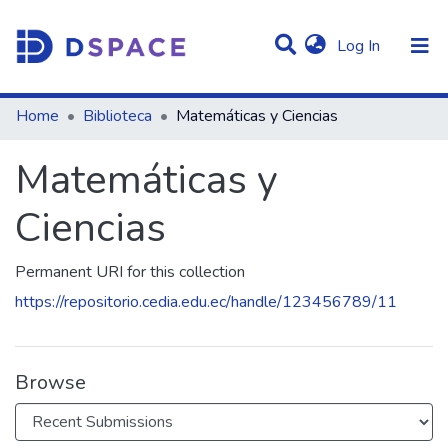
(current)
Log In
Statistics
Home
Biblioteca
Matemáticas y Ciencias
Communities & Collections
Matemáticas y
All of DSpace
Ciencias
Permanent URI for this collection
https://repositorio.cedia.edu.ec/handle/123456789/11
Browse