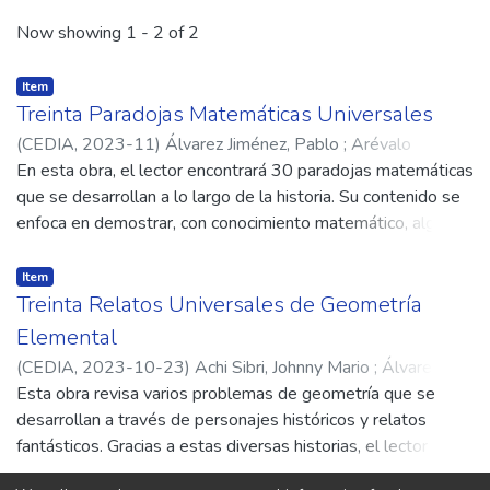
Recent Submissions
Now showing
1 - 2 of 2
Item
Treinta Paradojas Matemáticas Universales
(
CEDIA,
2023-11
)
Álvarez Jiménez, Pablo
;
Arévalo
Luzuriaga, Marcelo
En esta obra, el lector encontrará 30 paradojas matemáticas
;
Bossano Cueva, José
;
Calderón Valle,
Roberto
que se desarrollan a lo largo de la historia. Su contenido se
;
Díaz Matailo Cristian
;
García Arcos, Joe
;
García
Mancero, Vicente
enfoca en demostrar, con conocimiento matemático, algunas
;
Llerena Aguilar, Carlos
;
Sarango Cuenca,
Juan
soluciones encontradas por nuestros antepasados, ante
;
Sarmiento Sarmiento, Narcisa
;
Tapia Orbea, Damián
;
Smirnova, Marina
diversas vivencias y en distintas ubicaciones geográficas.
;
Piataxi Morales, Luis
;
Valencia Quezada,
Item
Miguel
Varios de los acontecimientos, que se presentan a
Treinta Relatos Universales de Geometría
continuación, están relacionados con hechos reales e
Elemental
imaginativos de los autores, considerando distintas
(
CEDIA,
2023-10-23
)
Achi Sibri, Johnny Mario
;
Álvarez
referencias bibliográficas muy bien investigadas. El objetivo
Jiménez, Pablo
Esta obra revisa varios problemas de geometría que se
;
Arévalo Luzuriaga, Marcelo Javier
;
Bossano
de esta obra es lograr que el lector se involucre, en el
Cueva, José Roberto
desarrollan a través de personajes históricos y relatos
;
Calderón Valle, Roberto Daniel
;
Díaz
fascinante mundo de las matemáticas, desde un punto de
Matailo, Cristian Medardo
fantásticos. Gracias a estas diversas historias, el lector se
;
García Mancero, Vicente Paúl
;
vista vivencial; seguramente muchas de las paradojas
Guamán Jachero, Manuel Jesús de los Ángeles
involucrará en el fascinante mundo de la geometría y
;
Haz López,
desarrolladas han sido experimentadas, de algún modo, a lo