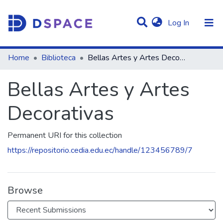
(current)
Log In
Statistics
Home
Biblioteca
Bellas Artes y Artes Decorativas
Communities & Collections
Bellas Artes y Artes
All of DSpace
Decorativas
Permanent URI for this collection
https://repositorio.cedia.edu.ec/handle/123456789/7
Browse