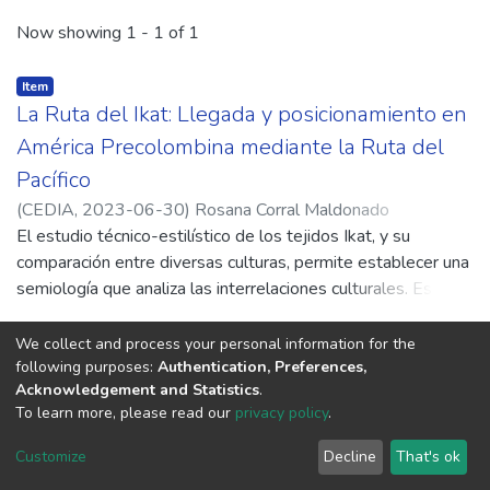
Recent Submissions
Now showing
1 - 1 of 1
Item
La Ruta del Ikat: Llegada y posicionamiento en
América Precolombina mediante la Ruta del
Pacífico
(
CEDIA,
2023-06-30
)
Rosana Corral Maldonado
El estudio técnico-estilístico de los tejidos Ikat, y su
comparación entre diversas culturas, permite establecer una
semiología que analiza las interrelaciones culturales. Estas
están fundamentadas en aspectos como el color, el uso, la
destreza y la técnica textil de una sociedad en particular.
We collect and process your personal information for the
Además, se examinan los ornamentos y motivos utilizados,
following purposes:
Authentication, Preferences,
Acknowledgement and Statistics
.
y especialmente, las innovaciones e influencias que han
To learn more, please read our
privacy policy
.
ocurrido a lo largo de milenios. En otro contexto, la
estrategia de desarrollo territorial, que enfatiza las
Customize
Decline
That's ok
© 2026. CEDIA copyright
oportunidades alcanzadas por las diferentes culturas en