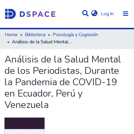
(current)
Log In
Statistics
Home
Biblioteca
Psicología y Cognición
Análisis de la Salud Mental de los Periodistas, Durante la Pandemia de COVID-19 en Ecuador, Perú y Venezuela
Communities & Collections
Análisis de la Salud Mental
All of DSpace
de los Periodistas, Durante
la Pandemia de COVID-19
en Ecuador, Perú y
Venezuela