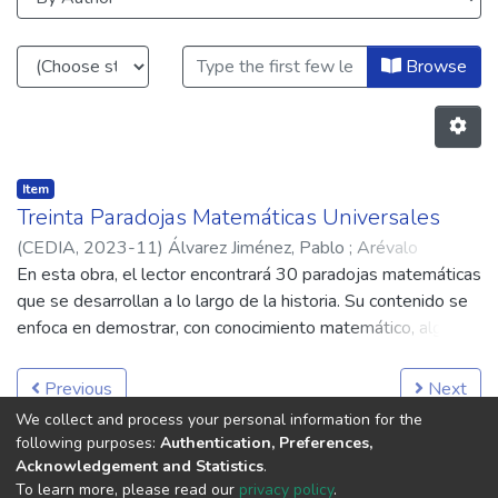
Matemáticas y Ciencias
Browse
Item
Treinta Paradojas Matemáticas Universales
(
CEDIA,
2023-11
)
Álvarez Jiménez, Pablo
;
Arévalo
Luzuriaga, Marcelo
En esta obra, el lector encontrará 30 paradojas matemáticas
;
Bossano Cueva, José
;
Calderón Valle,
Roberto
que se desarrollan a lo largo de la historia. Su contenido se
;
Díaz Matailo Cristian
;
García Arcos, Joe
;
García
Mancero, Vicente
enfoca en demostrar, con conocimiento matemático, algunas
;
Llerena Aguilar, Carlos
;
Sarango Cuenca,
Juan
soluciones encontradas por nuestros antepasados, ante
;
Sarmiento Sarmiento, Narcisa
;
Tapia Orbea, Damián
;
Smirnova, Marina
diversas vivencias y en distintas ubicaciones geográficas.
;
Piataxi Morales, Luis
;
Valencia Quezada,
Previous
Next
Miguel
Varios de los acontecimientos, que se presentan a
We collect and process your personal information for the
continuación, están relacionados con hechos reales e
following purposes:
Authentication, Preferences,
imaginativos de los autores, considerando distintas
Acknowledgement and Statistics
.
referencias bibliográficas muy bien investigadas. El objetivo
To learn more, please read our
privacy policy
.